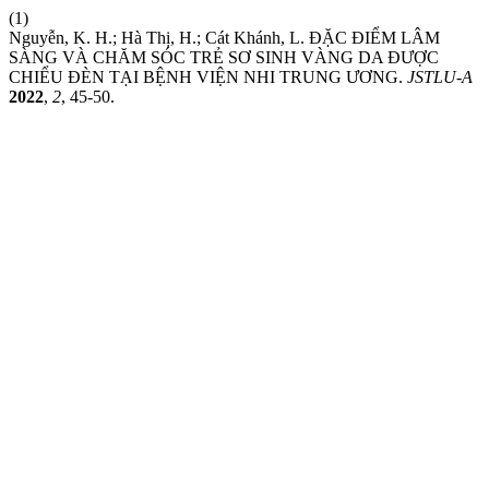
(1)
Nguyễn, K. H.; Hà Thị, H.; Cát Khánh, L. ĐẶC ĐIỂM LÂM
SÀNG VÀ CHĂM SÓC TRẺ SƠ SINH VÀNG DA ĐƯỢC
CHIỂU ĐÈN TẠI BỆNH VIỆN NHI TRUNG ƯƠNG.
JSTLU-A
2022
,
2
, 45-50.