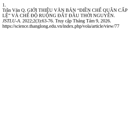
1.
Trần Văn Q. GIỚI THIỆU VĂN BẢN “ĐIỀN CHẾ QUÂN CẤP
LỆ” VÀ CHẾ ĐỘ RUỘNG ĐẤT ĐẦU THỜI NGUYỄN.
JSTLU-A
. 2022;2(3):63-76. Truy cập Tháng Tám 9, 2026.
https://science.thanglong.edu.vn/index.php/vola/article/view/77