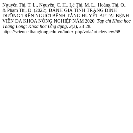
Nguyễn Thị, T. L., Nguyễn, C. H., Lê Thị, M. L., Hoàng Thị, Q.,
& Phạm Thị, D. (2022). ĐÁNH GIÁ TÌNH TRẠNG DINH
DƯỠNG TRÊN NGƯỜI BỆNH TĂNG HUYẾT ÁP TẠI BỆNH
VIỆN ĐA KHOA NÔNG NGHIỆP NĂM 2020.
Tạp chí Khoa học
Thăng Long: Khoa học Ứng dụng
,
2
(3), 23-28.
https://science.thanglong.edu.vn/index.php/vola/article/view/68