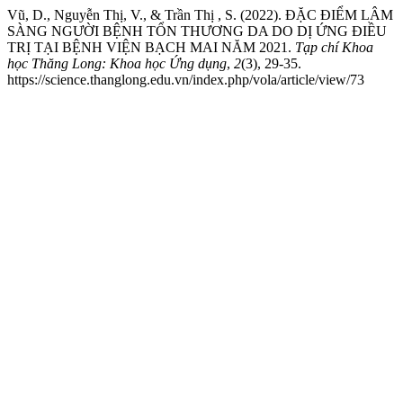
Vũ, D., Nguyễn Thị, V., & Trần Thị , S. (2022). ĐẶC ĐIỂM LÂM
SÀNG NGƯỜI BỆNH TỔN THƯƠNG DA DO DỊ ỨNG ĐIỀU
TRỊ TẠI BỆNH VIỆN BẠCH MAI NĂM 2021.
Tạp chí Khoa
học Thăng Long: Khoa học Ứng dụng
,
2
(3), 29-35.
https://science.thanglong.edu.vn/index.php/vola/article/view/73