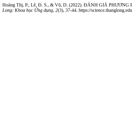
Hoàng Thị, P., Lê, Đ. S., & Vũ, D. (2022). ĐÁNH GIÁ
Long: Khoa học Ứng dụng
,
2
(3), 37-44. https://science.thanglong.ed