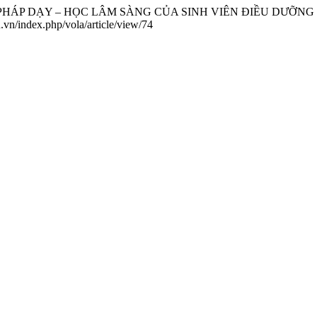
 PHƯƠNG PHÁP DẠY – HỌC LÂM SÀNG CỦA SINH VIÊN ĐIỀU D
u.vn/index.php/vola/article/view/74