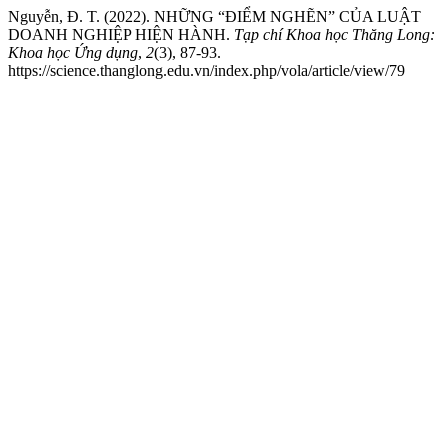
Nguyễn, Đ. T. (2022). NHỮNG “ĐIỂM NGHẼN” CỦA LUẬT
DOANH NGHIỆP HIỆN HÀNH.
Tạp chí Khoa học Thăng Long:
Khoa học Ứng dụng
,
2
(3), 87-93.
https://science.thanglong.edu.vn/index.php/vola/article/view/79