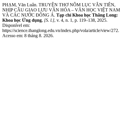
PHẠM, Văn Luân. TRUYỆN THƠ NÔM LỤC VÂN TIÊN,
NHỊP CẦU GIAO LƯU VĂN HÓA – VĂN HỌC VIỆT NAM
VÀ CÁC NƯỚC ĐÔNG Á.
Tạp chí Khoa học Thăng Long:
Khoa học Ứng dụng
,
[S. l.]
, v. 4, n. 1, p. 119–138, 2025.
Disponível em:
https://science.thanglong.edu.vn/index.php/vola/article/view/272.
Acesso em: 8 tháng 8. 2026.