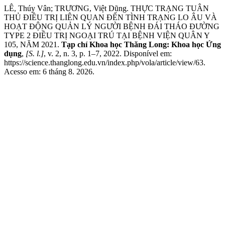
LÊ, Thúy Vân; TRƯƠNG, Việt Dũng. THỰC TRẠNG TUÂN
THỦ ĐIỀU TRỊ LIÊN QUAN ĐẾN TÌNH TRẠNG LO ÂU VÀ
HOẠT ĐỘNG QUẢN LÝ NGƯỜI BỆNH ĐÁI THÁO ĐƯỜNG
TYPE 2 ĐIỀU TRỊ NGOẠI TRÚ TẠI BỆNH VIỆN QUÂN Y
105, NĂM 2021.
Tạp chí Khoa học Thăng Long: Khoa học Ứng
dụng
,
[S. l.]
, v. 2, n. 3, p. 1–7, 2022. Disponível em:
https://science.thanglong.edu.vn/index.php/vola/article/view/63.
Acesso em: 6 tháng 8. 2026.