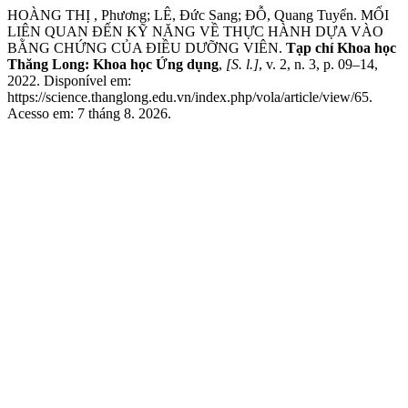
HOÀNG THỊ , Phương; LÊ, Đức Sang; ĐỖ, Quang Tuyển. MỐI
LIÊN QUAN ĐẾN KỸ NĂNG VỀ THỰC HÀNH DỰA VÀO
BẰNG CHỨNG CỦA ĐIỀU DƯỠNG VIÊN.
Tạp chí Khoa học
Thăng Long: Khoa học Ứng dụng
,
[S. l.]
, v. 2, n. 3, p. 09–14,
2022. Disponível em:
https://science.thanglong.edu.vn/index.php/vola/article/view/65.
Acesso em: 7 tháng 8. 2026.