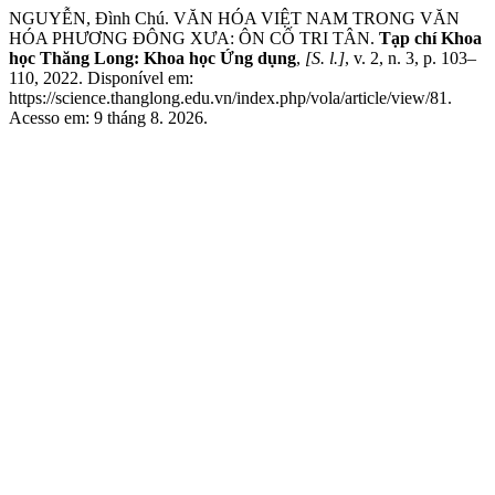
NGUYỄN, Đình Chú. VĂN HÓA VIỆT NAM TRONG VĂN
HÓA PHƯƠNG ĐÔNG XƯA: ÔN CỐ TRI TÂN.
Tạp chí Khoa
học Thăng Long: Khoa học Ứng dụng
,
[S. l.]
, v. 2, n. 3, p. 103–
110, 2022. Disponível em:
https://science.thanglong.edu.vn/index.php/vola/article/view/81.
Acesso em: 9 tháng 8. 2026.