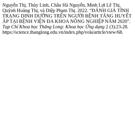
Nguyễn Thị, Thùy Linh, Châu Hà Nguyễn, Minh Lợi Lê Thị,
Quỳnh Hoàng Thị, và Diệp Phạm Thị. 2022. “ĐÁNH GIÁ TÌNH
TRẠNG DINH DƯỠNG TRÊN NGƯỜI BỆNH TĂNG HUYẾT
ÁP TẠI BỆNH VIỆN ĐA KHOA NÔNG NGHIỆP NĂM 2020”.
Tạp Chí Khoa học Thăng Long: Khoa học Ứng dụng
2 (3):23-28.
https://science.thanglong.edu.vn/index.php/vola/article/view/68.