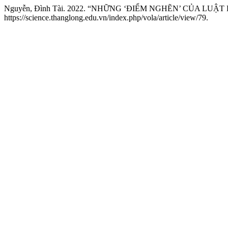
Nguyễn, Đình Tài. 2022. “NHỮNG ‘ĐIỂM NGHẼN’ CỦA LU
https://science.thanglong.edu.vn/index.php/vola/article/view/79.