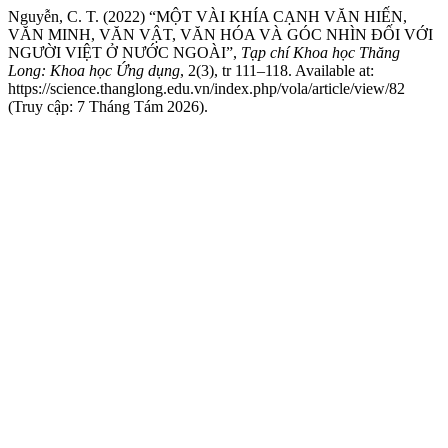
Nguyễn, C. T. (2022) “MỘT VÀI KHÍA CẠNH VĂN HIẾN,
VĂN MINH, VĂN VẬT, VĂN HÓA VÀ GÓC NHÌN ĐỐI VỚI
NGƯỜI VIỆT Ở NƯỚC NGOÀI”,
Tạp chí Khoa học Thăng
Long: Khoa học Ứng dụng
, 2(3), tr 111–118. Available at:
https://science.thanglong.edu.vn/index.php/vola/article/view/82
(Truy cập: 7 Tháng Tám 2026).