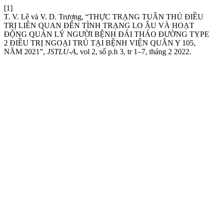
[1]
T. V. Lê và V. D. Trương, “THỰC TRẠNG TUÂN THỦ ĐIỀU
TRỊ LIÊN QUAN ĐẾN TÌNH TRẠNG LO ÂU VÀ HOẠT
ĐỘNG QUẢN LÝ NGƯỜI BỆNH ĐÁI THÁO ĐƯỜNG TYPE
2 ĐIỀU TRỊ NGOẠI TRÚ TẠI BỆNH VIỆN QUÂN Y 105,
NĂM 2021”,
JSTLU-A
, vol 2, số p.h 3, tr 1–7, tháng 2 2022.