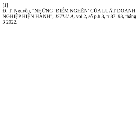
[1]
Đ. T. Nguyễn, “NHỮNG ‘ĐIỂM NGHẼN’ CỦA LUẬT DOANH
NGHIỆP HIỆN HÀNH”,
JSTLU-A
, vol 2, số p.h 3, tr 87–93, tháng
3 2022.