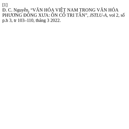
[1]
Đ. C. Nguyễn, “VĂN HÓA VIỆT NAM TRONG VĂN HÓA
PHƯƠNG ĐÔNG XƯA: ÔN CỐ TRI TÂN”,
JSTLU-A
, vol 2, số
p.h 3, tr 103–110, tháng 3 2022.