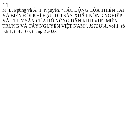
[1]
M. L. Phùng và Á. T. Nguyễn, “TÁC ĐỘNG CỦA THIÊN TAI
VÀ BIẾN ĐỔI KHÍ HẬU TỚI SẢN XUẤT NÔNG NGHIỆP
VÀ THỦY SẢN CỦA HỘ NÔNG DÂN KHU VỰC MIỀN
TRUNG VÀ TÂY NGUYÊN VIỆT NAM”,
JSTLU-A
, vol 1, số
p.h 1, tr 47–60, tháng 2 2023.