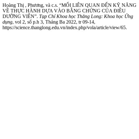
Hoàng Thị , Phương, và c.s. “MỐI LIÊN QUAN ĐẾN KỸ NĂNG
VỀ THỰC HÀNH DỰA VÀO BẰNG CHỨNG CỦA ĐIỀU
DƯỠNG VIÊN”.
Tạp Chí Khoa học Thăng Long: Khoa học Ứng
dụng
, vol 2, số p.h 3, Tháng Ba 2022, tr 09-14,
https://science.thanglong.edu.vn/index.php/vola/article/view/65.