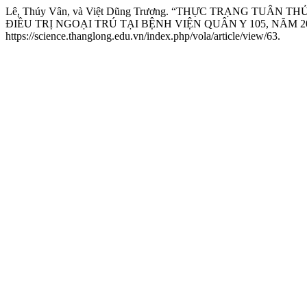
Lê, Thúy Vân, và Việt Dũng Trương. “THỰC TRẠNG TU
ĐIỀU TRỊ NGOẠI TRÚ TẠI BỆNH VIỆN QUÂN Y 105, NĂM 2
https://science.thanglong.edu.vn/index.php/vola/article/view/63.