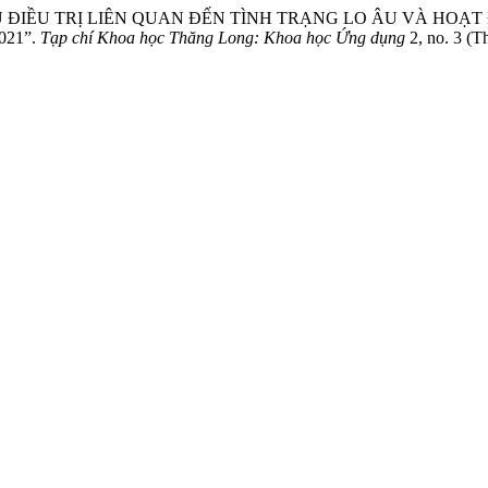
ÂN THỦ ĐIỀU TRỊ LIÊN QUAN ĐẾN TÌNH TRẠNG LO ÂU VÀ H
021”.
Tạp chí Khoa học Thăng Long: Khoa học Ứng dụng
2, no. 3 (T