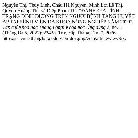
Nguyễn Thị, Thùy Linh, Châu Hà Nguyễn, Minh Lợi Lê Thị,
Quỳnh Hoàng Thị, và Diệp Phạm Thị. “ĐÁNH GIÁ TÌNH
TRẠNG DINH DƯỠNG TRÊN NGƯỜI BỆNH TĂNG HUYẾT
ÁP TẠI BỆNH VIỆN ĐA KHOA NÔNG NGHIỆP NĂM 2020”.
Tạp chí Khoa học Thăng Long: Khoa học Ứng dụng
2, no. 3
(Tháng Ba 5, 2022): 23–28. Truy cập Tháng Tám 9, 2026.
https://science.thanglong.edu.vn/index.php/vola/article/view/68.