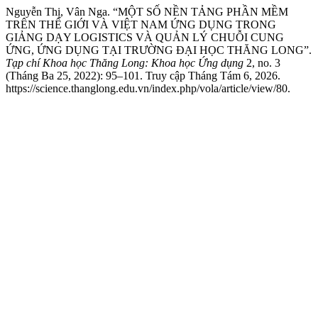
Nguyễn Thị, Vân Nga. “MỘT SỐ NỀN TẢNG PHẦN MỀM
TRÊN THẾ GIỚI VÀ VIỆT NAM ỨNG DỤNG TRONG
GIẢNG DẠY LOGISTICS VÀ QUẢN LÝ CHUỖI CUNG
ỨNG, ỨNG DỤNG TẠI TRƯỜNG ĐẠI HỌC THĂNG LONG”.
Tạp chí Khoa học Thăng Long: Khoa học Ứng dụng
2, no. 3
(Tháng Ba 25, 2022): 95–101. Truy cập Tháng Tám 6, 2026.
https://science.thanglong.edu.vn/index.php/vola/article/view/80.