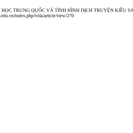
 TRUNG QUỐC VÀ TÌNH HÌNH DỊCH TRUYỆN KIỀU SANG TRUNG
.edu.vn/index.php/vola/article/view/270