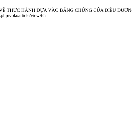
VỀ THỰC HÀNH DỰA VÀO BẰNG CHỨNG CỦA ĐIỀU DƯỠNG VIÊN. J
.php/vola/article/view/65