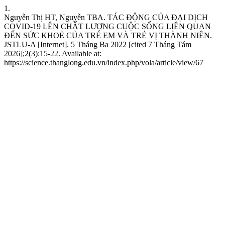
1.
Nguyễn Thị HT, Nguyễn TBA. TÁC ĐỘNG CỦA ĐẠI DỊCH
COVID-19 LÊN CHẤT LƯỢNG CUỘC SỐNG LIÊN QUAN
ĐẾN SỨC KHOẺ CỦA TRẺ EM VÀ TRẺ VỊ THÀNH NIÊN.
JSTLU-A [Internet]. 5 Tháng Ba 2022 [cited 7 Tháng Tám
2026];2(3):15-22. Available at:
https://science.thanglong.edu.vn/index.php/vola/article/view/67