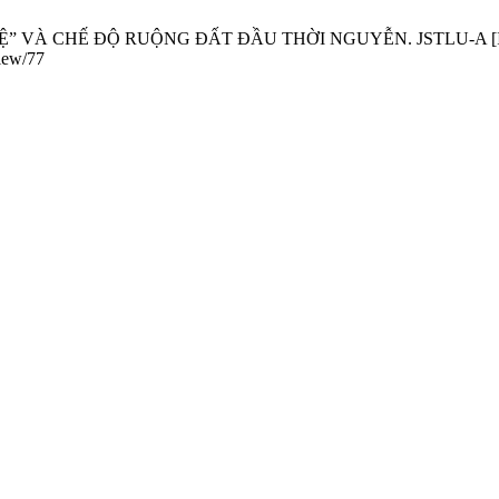
À CHẾ ĐỘ RUỘNG ĐẤT ĐẦU THỜI NGUYỄN. JSTLU-A [Internet]. 
view/77