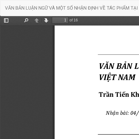
Quay
VĂN BẢN LUẬN NGỮ VÀ MỘT SỐ NHẬN ĐỊNH VỀ TÁC PHẨM TẠI
trở
lại
chi
tiết
bài
báo