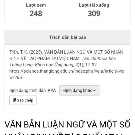
Lượt xem
Lượt tải xuống
248
309
Trích dẫn bài báo
Trần, T. K. (2025). VĂN BẢN LUẬN NGỮ VÀ MỘT SỐ NHẬN
ĐỊNH VỀ TÁC PHẨM TẠI VIỆT NAM.
Tạp chí Khoa học
Thăng Long: Khoa học Ứng dụng
,
4
(1), 17-32.
https://science.thanglong.edu.vn/index.php/vola/article/vie
w/265
Định dạng trích dẫn:
APA
Định dạng khác
Sao chép
VĂN BẢN LUẬN NGỮ VÀ MỘT SỐ