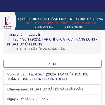
Điều
https://science.thanglong.edu.vn
hướng
chính
Nội
dung
chính
Thanh
Trang chủ
Lưu trữ
bên
Tập 4 Số 1 (2025): TẠP CHÍ KHOA HOC THĂNG LONG -
KHOA HỌC ỨNG DỤNG
KHOA HỌC XÃ HỘI VÀ NHÂN VĂN
Thanh
PDF
bên
Số xuất bản:
Tập 4 Số 1 (2025): TẠP CHÍ KHOA HOC
THĂNG LONG - KHOA HỌC ỨNG DỤNG
bài
Chuyên mục:
KHOA HỌC XÃ HỘI VÀ NHÂN VĂN
viết
Ngày xuất bản:
25/03/2025