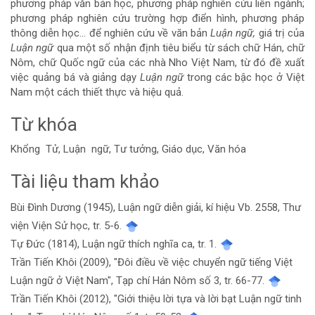
phương pháp văn bản học, phương pháp nghiên cứu liên ngành;
phương pháp nghiên cứu trường hợp điển hình, phương pháp
thông diễn học... để nghiên cứu về văn bản
Luận ngữ,
giá trị của
Luận ngữ
qua một số nhận định tiêu biểu từ sách chữ Hán, chữ
Nôm, chữ Quốc ngữ của các nhà Nho Việt Nam, từ đó đề xuất
việc quảng bá và giảng dạy
Luận ngữ
trong các bậc học ở Việt
Nam một cách thiết thực và hiệu quả.
Từ khóa
Khổng Tử, Luận ngữ, Tư tưởng, Giáo dục, Văn hóa
Tài liệu tham khảo
Chi
Bùi Đình Dương (1945), Luận ngữ diễn giải, kí hiệu Vb. 2558, Thư
tiết
viện Viện Sử học, tr. 5-6.
bài
Tự Đức (1814), Luận ngữ thích nghĩa ca, tr. 1.
Trần Tiến Khôi (2009), "Đôi điều về việc chuyển ngữ tiếng Việt
viết
Luận ngữ ở Việt Nam", Tạp chí Hán Nôm số 3, tr. 66-77.
Trần Tiến Khôi (2012), "Giới thiệu lời tựa và lời bạt Luận ngữ tinh