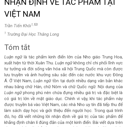
NHẬN ĐỊNH VỀ TÁC PHẨM TẠI
VIỆT NAM
1,
Trần Tiến Khôi
1
Trường Đại Học Thăng Long
Tóm tắt
Nội
Luận ngữ
là tác phẩm kinh điển lớn của Nho giáo Trung Hoa,
dung
xuất hiện từ thời Xuân Thu.
Luận ngữ
không chỉ chi phối lĩnh vực
tư tưởng và đời sống văn hóa xã hội Trung Quốc mà còn được
chính
lưu truyền và ảnh hưởng sâu sắc đến các nước khu vực Đông
Á. Ở Việt Nam,
Luận ngữ
tồn tại dưới nhiều dạng văn bản khác
của
nhau bằng chữ Hán, chữ Nôm và chữ Quốc ngữ. Nội dung của
Luận ngữ
phong phú nên chứa đựng nhiều giá trị và đặc biệt là
bài
có giá trị lớn về mặt giáo dục. Chính vì vậy, khi tác phẩm này
được truyền bá vào Việt Nam, các nhà Nho uy tín đã tiếp thu để
viết
làm sách dạy học và giới thiệu đến người học. Trong quá trình
đó, họ đã viết những lời nhận định về giá trị của tác phẩm để
khẳng định chân lí đúng đắn của một kinh điển. Bài viết dựa trên