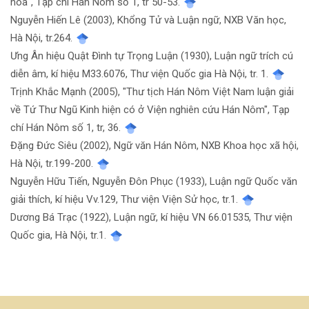
hoa", Tạp chí Hán Nôm số 1, tr 50-53.
Nguyễn Hiến Lê (2003), Khổng Tử và Luận ngữ, NXB Văn học,
Hà Nội, tr.264.
Ưng Ân hiệu Quật Đình tự Trọng Luận (1930), Luận ngữ trích cú
diễn âm, kí hiệu M33.6076, Thư viện Quốc gia Hà Nội, tr. 1.
Trịnh Khắc Mạnh (2005), "Thư tịch Hán Nôm Việt Nam luận giải
về Tứ Thư Ngũ Kinh hiện có ở Viện nghiên cứu Hán Nôm", Tạp
chí Hán Nôm số 1, tr, 36.
Đặng Đức Siêu (2002), Ngữ văn Hán Nôm, NXB Khoa học xã hội,
Hà Nội, tr.199-200.
Nguyễn Hữu Tiến, Nguyễn Đôn Phục (1933), Luận ngữ Quốc văn
giải thích, kí hiệu Vv.129, Thư viện Viện Sử học, tr.1.
Dương Bá Trạc (1922), Luận ngữ, kí hiệu VN 66.01535, Thư viện
Quốc gia, Hà Nội, tr.1.