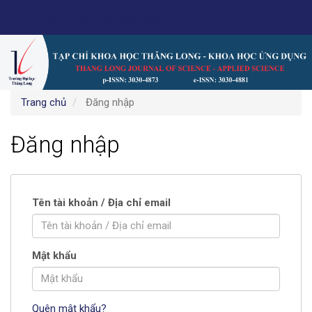
Điều
https://science.thanglong.edu.vn
hướng
chính
Nội
dung
chính
Thanh
Trang chủ
Đăng nhập
bên
Đăng nhập
Tên tài khoản / Địa chỉ email
Mật khẩu
Quên mật khẩu?