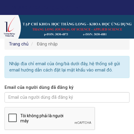
Điều
https://science.thanglong.edu.vn
hướng
chính
Nội
dung
chính
Thanh
Trang chủ
Đăng nhập
bên
Nhập địa chỉ email của ông/bà dưới đây, hệ thống sẽ gửi
email hướng dẫn cách đặt lại mật khẩu vào email đó.
Email của người dùng đã đăng ký