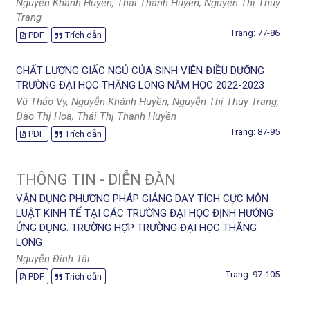
Nguyễn Khánh Huyền, Thái Thanh Huyền, Nguyễn Thị Thùy
Trang
Trang: 77-86
PDF
Trích dẫn
CHẤT LƯỢNG GIẤC NGỦ CỦA SINH VIÊN ĐIỀU DƯỠNG
TRƯỜNG ĐẠI HỌC THĂNG LONG NĂM HỌC 2022-2023
Vũ Thảo Vy, Nguyễn Khánh Huyền, Nguyễn Thị Thùy Trang,
Đào Thị Hoa, Thái Thị Thanh Huyền
Trang: 87-95
PDF
Trích dẫn
THÔNG TIN - DIỄN ĐÀN
VẬN DỤNG PHƯƠNG PHÁP GIẢNG DẠY TÍCH CỰC MÔN
LUẬT KINH TẾ TẠI CÁC TRƯỜNG ĐẠI HỌC ĐỊNH HƯỚNG
ỨNG DỤNG: TRƯỜNG HỢP TRƯỜNG ĐẠI HỌC THĂNG
LONG
Nguyễn Đình Tài
Trang: 97-105
PDF
Trích dẫn