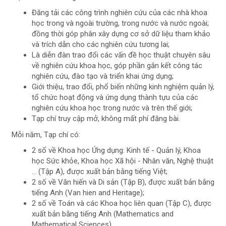
Đăng tải các công trình nghiên cứu của các nhà khoa
học trong và ngoài trường, trong nước và nước ngoài;
đồng thời góp phân xây dựng cơ sở dữ liệu tham khảo
và trích dẫn cho các nghiên cứu tương lai;
Là diễn đàn trao đổi các vấn đề học thuật chuyên sâu
về nghiên cứu khoa học, góp phần gắn kết công tác
nghiên cứu, đào tạo và triển khai ứng dụng;
Giới thiệu, trao đổi, phổ biến những kinh nghiệm quản lý,
tổ chức hoạt động và ứng dụng thành tựu của các
nghiên cứu khoa học trong nước và trên thế giới;
Tạp chí truy cập mở, không mất phí đăng bài.
Mỗi năm, Tạp chí có:
2 số về Khoa học Ứng dụng: Kinh tế - Quản lý, Khoa
học Sức khỏe, Khoa học Xã hội - Nhân văn, Nghệ thuật
... (Tập A), được xuất bản bằng tiếng Việt;
2 số về Văn hiến và Di sản (Tập B), được xuất bản bằng
tiếng Anh (Van hien and Heritage);
2 số về Toán và các Khoa học liên quan (Tập C), được
xuất bản bằng tiếng Anh (Mathematics and
Mathematical Sciences).