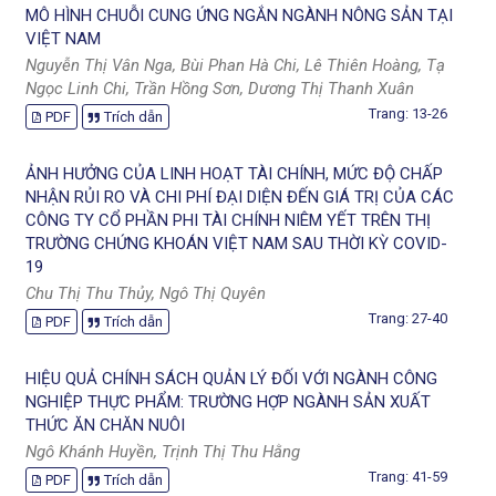
MÔ HÌNH CHUỖI CUNG ỨNG NGẮN NGÀNH NÔNG SẢN TẠI
VIỆT NAM
Nguyễn Thị Vân Nga, Bùi Phan Hà Chi, Lê Thiên Hoàng, Tạ
Ngọc Linh Chi, Trần Hồng Sơn, Dương Thị Thanh Xuân
Trang: 13-26
PDF
Trích dẫn
ẢNH HƯỞNG CỦA LINH HOẠT TÀI CHÍNH, MỨC ĐỘ CHẤP
NHẬN RỦI RO VÀ CHI PHÍ ĐẠI DIỆN ĐẾN GIÁ TRỊ CỦA CÁC
CÔNG TY CỔ PHẦN PHI TÀI CHÍNH NIÊM YẾT TRÊN THỊ
TRƯỜNG CHỨNG KHOÁN VIỆT NAM SAU THỜI KỲ COVID-
19
Chu Thị Thu Thủy, Ngô Thị Quyên
Trang: 27-40
PDF
Trích dẫn
HIỆU QUẢ CHÍNH SÁCH QUẢN LÝ ĐỐI VỚI NGÀNH CÔNG
NGHIỆP THỰC PHẨM: TRƯỜNG HỢP NGÀNH SẢN XUẤT
THỨC ĂN CHĂN NUÔI
Ngô Khánh Huyền, Trịnh Thị Thu Hằng
Trang: 41-59
PDF
Trích dẫn