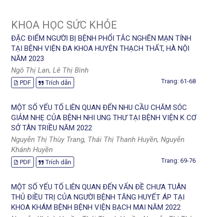
KHOA HỌC SỨC KHỎE
ĐẶC ĐIỂM NGƯỜI BỊ BỆNH PHỔI TẮC NGHẼN MẠN TÍNH
TẠI BỆNH VIỆN ĐA KHOA HUYỆN THẠCH THẤT, HÀ NỘI
NĂM 2023
Ngô Thị Lan, Lê Thị Bình
Trang: 61-68
PDF
Trích dẫn
MỘT SỐ YẾU TỐ LIÊN QUAN ĐẾN NHU CẦU CHĂM SÓC
GIẢM NHẸ CỦA BỆNH NHI UNG THƯ TẠI BỆNH VIỆN K CƠ
SỞ TÂN TRIỀU NĂM 2022
Nguyễn Thị Thùy Trang, Thái Thị Thanh Huyền, Nguyễn
Khánh Huyền
Trang: 69-76
PDF
Trích dẫn
MỘT SỐ YẾU TỐ LIÊN QUAN ĐẾN VẤN ĐỀ CHƯA TUÂN
THỦ ĐIỀU TRỊ CỦA NGƯỜI BỆNH TĂNG HUYẾT ÁP TẠI
KHOA KHÁM BỆNH BỆNH VIỆN BẠCH MAI NĂM 2022