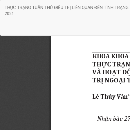
Quay
THỰC TRẠNG TUÂN THỦ ĐIỀU TRỊ LIÊN QUAN ĐẾN TÌNH TRẠNG 
trở
2021
lại
chi
tiết
bài
báo