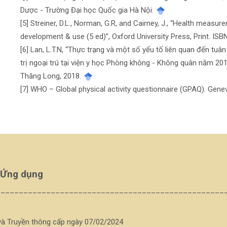
Dược - Trường Đại học Quốc gia Hà Nội.
[5] Streiner, D.L., Norman, G.R, and Cairney, J., “Health measur
development & use (5 ed)”, Oxford University Press, Print. I
[6] Lan, L.T.N, “Thực trạng và một số yếu tố liên quan đến tuâ
trị ngoại trú tại viện y học Phòng không - Không quân năm 20
Thăng Long, 2018.
[7] WHO – Global physical activity questionnaire (GPAQ). Gen
 Ứng dụng
__________________________________________________
và Truyền thông cấp ngày 07/02/2024