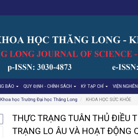
NG BÁO
QUY ĐỊNH - CHÍNH SÁCH
KỲ TẠP CHÍ
VIỆN NGHIÊ
í Khoa học Trường Đại học Thăng Long
KHOA HỌC SỨC KHỎE
THỰC TRẠNG TUÂN THỦ ĐIỀU T
TRẠNG LO ÂU VÀ HOẠT ĐỘNG Q