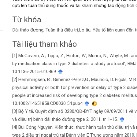
cực lên tuân thủ dùng thuốc và tái khám nhưng tác động tích c
Từ khóa
Đái tháo đường; Tuân thủ điều trị;Lo âu; Yếu tố liên quan đến t
Tài liệu tham khảo
Chi
[1] McGovern, A., Tippu, Z., Hinton, W., Munro, N., Whyte, M., 
tiết
by medication class in type 2 diabetes: a study protocol”, BMJ
bài
10.1136-2015-010469
[2] Hemmingsen, B., Gimenez-Perez,G., Mauricio, D, Figuls, M.R.,
viết
physical activity or both for prevention or delay of type 2 dia
people at increased risk of developing type 2 diabetes mellitu
10.1002/14651858.CD0030 54.pub4
[3] Bộ Y tế, Quyết định số 3280/QĐ-BYT ngày 09/09/2011 về 
và điều trị bệnh đái tháo đường type 2, 2011, tr. 1-15.
[4] Bùi Công Nguyên, Kiến thức, thực hành tuân thủ điều trị v
type 2 điều trị ngoại trú tại Bệnh viên E Trung ương năm 2019