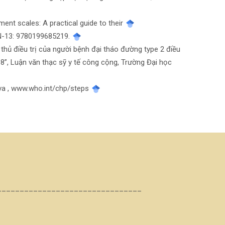
ement scales: A practical guide to their
SBN-13: 9780199685219.
n thủ điều trị của người bệnh đại tháo đường type 2 điều
18”, Luận văn thạc sỹ y tế công cộng, Trường Đại học
eva , www.who.int/chp/steps
________________________________