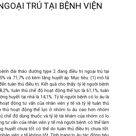
NGOẠI TRÚ TẠI BỆNH VIỆN
nh đái tháo đường type 2 đang điều trị ngoại trú tại
 31,5% và 71,7% có kèm tăng huyết áp. Mục tiêu: (1) mô tả
 đến tuân thủ điều trị. Kết quả cho thấy: tỷ lệ người bệnh
8,2%, tuân thủ chế độ hoạt động thể lực là 61,1%, tuân
ng huyết tại nhà là 14,1%. Tỷ lệ người bệnh có lo âu là
hoạt động tư vấn của nhân viên y tế và tỷ lệ tuân thủ
uân thủ hoạt động thể lực ở nhóm lo âu cao hơn nhóm
 thủ chế độ dùng thuốc và tỷ lệ tái khám của nhóm có lo
ung tư vấn của nhân viên y tế mà người bệnh có thể làm
 huyết chưa tốt có thể do tuân thủ điều trị chưa tốt.
nhân viên y tế không tốt. Tình trạng lo âu tác động tiêu