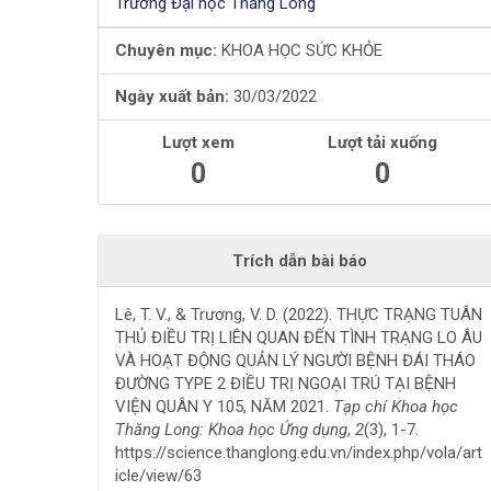
Trường Đại học Thăng Long
bài
Chuyên mục:
KHOA HỌC SỨC KHỎE
viết
Ngày xuất bản:
30/03/2022
Lượt xem
Lượt tải xuống
0
0
Trích dẫn bài báo
Lê, T. V., & Trương, V. D. (2022). THỰC TRẠNG TUÂN
THỦ ĐIỀU TRỊ LIÊN QUAN ĐẾN TÌNH TRẠNG LO ÂU
VÀ HOẠT ĐỘNG QUẢN LÝ NGƯỜI BỆNH ĐÁI THÁO
ĐƯỜNG TYPE 2 ĐIỀU TRỊ NGOẠI TRÚ TẠI BỆNH
VIỆN QUÂN Y 105, NĂM 2021.
Tạp chí Khoa học
Thăng Long: Khoa học Ứng dụng
,
2
(3), 1-7.
https://science.thanglong.edu.vn/index.php/vola/art
icle/view/63