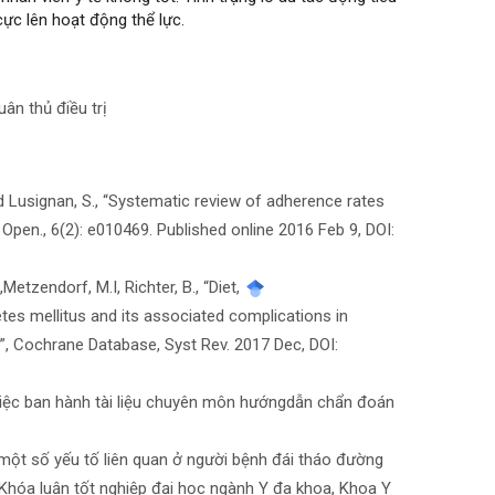
ực lên hoạt động thể lực.
uân thủ điều trị
and Lusignan, S., “Systematic review of adherence rates
 Open., 6(2): e010469. Published online 2016 Feb 9, DOI:
Metzendorf, M.I, Richter, B., “Diet,
betes mellitus and its associated complications in
s”, Cochrane Database, Syst Rev. 2017 Dec, DOI:
việc ban hành tài liệu chuyên môn hướngdẫn chẩn đoán
à một số yếu tố liên quan ở người bệnh đái tháo đường
, Khóa luận tốt nghiệp đại học ngành Y đa khoa, Khoa Y