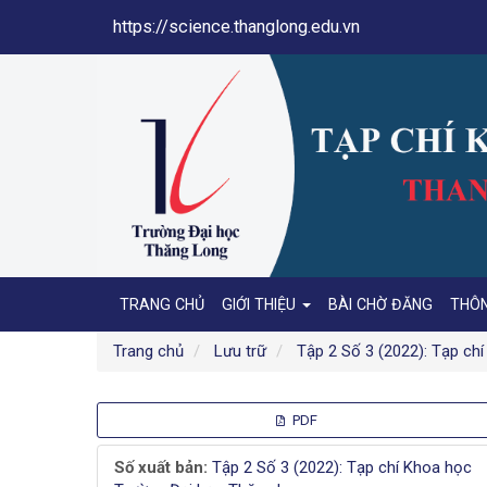
Điều
https://science.thanglong.edu.vn
hướng
chính
Nội
dung
chính
Thanh
bên
TRANG CHỦ
GIỚI THIỆU
BÀI CHỜ ĐĂNG
THÔ
Trang chủ
Lưu trữ
Tập 2 Số 3 (2022): Tạp ch
Thanh
PDF
bên
Số xuất bản:
Tập 2 Số 3 (2022): Tạp chí Khoa học