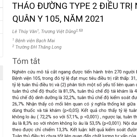
THÁO ĐƯỜNG TYPE 2 ĐIỀU TRỊ 
QUÂN Y 105, NĂM 2021
1
2,
Lê Thúy Vân
, Trương Việt Dũng
1
Bệnh viện Bạch Mai
2
Trường ĐH Thăng Long
Tóm tắt
Nội
Nghiên cứu mô tả cắt ngang được tiến hành trên 270 người bệ
dung
Bệnh viện 105, trong đó tỷ lệ đạt mục tiêu điều trị rất thấp:
tỷ lệ tuân thủ điều trị và (2) phân tích một số yếu tố liên quan
chính
tuân thủ chế độ thuốc là 81,5%, tuân thủ chế độ tái khám là 4
thủ chế độ dinh dưỡng là 32,2%, tuân thủ chế độ kiểm soát đườ
của
26,7%. Nhận thấy có mối liên quan có ý nghĩa thống kê giữa 
dùng thuốc và tái khám (p<0,05). Kết quả cho thấy tỷ lệ t
bài
không lo âu ( 72,2% so với 57,1%, p <0,001) , ngược lại, tuân
âu là 8,3% so với nhóm không lo âu là 53,5% (p<0,001). Nội d
viết
theo được chỉ chiếm 13,3%. Kết luận: kết quả kiểm soát đường
Tuân thủ điều trị chưa tốt liên quan đến chất lượng tư vấn của 