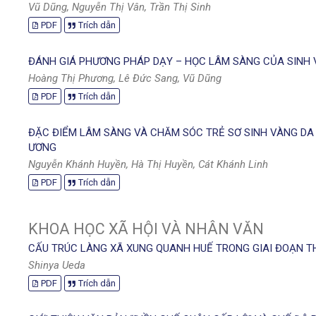
Vũ Dũng, Nguyễn Thị Vân, Trần Thị Sinh
PDF
Trích dẫn
ĐÁNH GIÁ PHƯƠNG PHÁP DẠY – HỌC LÂM SÀNG CỦA SINH 
Hoàng Thị Phương, Lê Đức Sang, Vũ Dũng
PDF
Trích dẫn
ĐẶC ĐIỂM LÂM SÀNG VÀ CHĂM SÓC TRẺ SƠ SINH VÀNG DA 
ƯƠNG
Nguyễn Khánh Huyền, Hà Thị Huyền, Cát Khánh Linh
PDF
Trích dẫn
KHOA HỌC XÃ HỘI VÀ NHÂN VĂN
CẤU TRÚC LÀNG XÃ XUNG QUANH HUẾ TRONG GIAI ĐOẠN THẾ 
Shinya Ueda
PDF
Trích dẫn