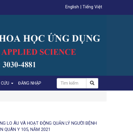
English
|
Tiếng Việt
N CỨU
ĐĂNG NHẬP
ẠNG LO ÂU VÀ HOẠT ĐỘNG QUẢN LÝ NGƯỜI BỆNH
ỆN QUÂN Y 105, NĂM 2021