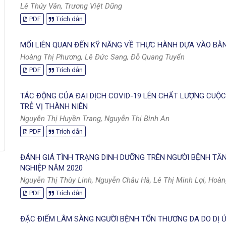
Lê Thúy Vân, Trương Việt Dũng
PDF
Trích dẫn
MỐI LIÊN QUAN ĐẾN KỸ NĂNG VỀ THỰC HÀNH DỰA VÀO BẰ
Hoàng Thị Phương, Lê Đức Sang, Đỗ Quang Tuyển
PDF
Trích dẫn
TÁC ĐỘNG CỦA ĐẠI DỊCH COVID-19 LÊN CHẤT LƯỢNG CUỘC
TRẺ VỊ THÀNH NIÊN
Nguyễn Thị Huyền Trang, Nguyễn Thị Bình An
PDF
Trích dẫn
ĐÁNH GIÁ TÌNH TRẠNG DINH DƯỠNG TRÊN NGƯỜI BỆNH TĂN
NGHIỆP NĂM 2020
Nguyễn Thị Thùy Linh, Nguyễn Châu Hà, Lê Thị Minh Lợi, Hoà
PDF
Trích dẫn
ĐẶC ĐIỂM LÂM SÀNG NGƯỜI BỆNH TỔN THƯƠNG DA DO DỊ ỨN