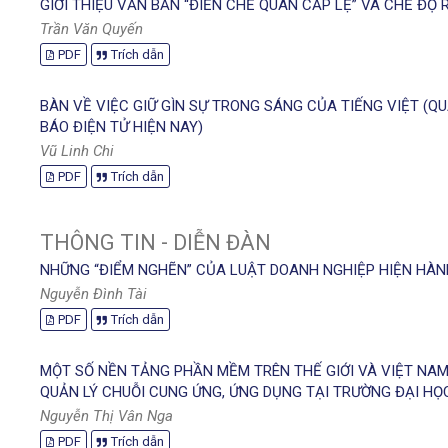
GIỚI THIỆU VĂN BẢN “ĐIỀN CHẾ QUÂN CẤP LỆ” VÀ CHẾ ĐỘ
Trần Văn Quyến
PDF
Trích dẫn
BÀN VỀ VIỆC GIỮ GÌN SỰ TRONG SÁNG CỦA TIẾNG VIỆT (Q
BÁO ĐIỆN TỬ HIỆN NAY)
Vũ Linh Chi
PDF
Trích dẫn
THÔNG TIN - DIỄN ĐÀN
NHỮNG “ĐIỂM NGHẼN” CỦA LUẬT DOANH NGHIỆP HIỆN HÀN
Nguyễn Đình Tài
PDF
Trích dẫn
MỘT SỐ NỀN TẢNG PHẦN MỀM TRÊN THẾ GIỚI VÀ VIỆT NAM
QUẢN LÝ CHUỖI CUNG ỨNG, ỨNG DỤNG TẠI TRƯỜNG ĐẠI H
Nguyễn Thị Vân Nga
PDF
Trích dẫn