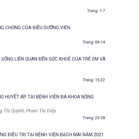
Trang: 1-7
NG CHỨNG CỦA ĐIỀU DƯỠNG VIÊN
Trang: 09-14
 SỐNG LIÊN QUAN ĐẾN SỨC KHOẺ CỦA TRẺ EM VÀ
Trang: 15-22
G HUYẾT ÁP TẠI BỆNH VIỆN ĐA KHOA NÔNG
ng Thị Quỳnh, Phạm Thị Diệp
Trang: 23-28
G ĐIỀU TRỊ TẠI BỆNH VIỆN BẠCH MAI NĂM 2021