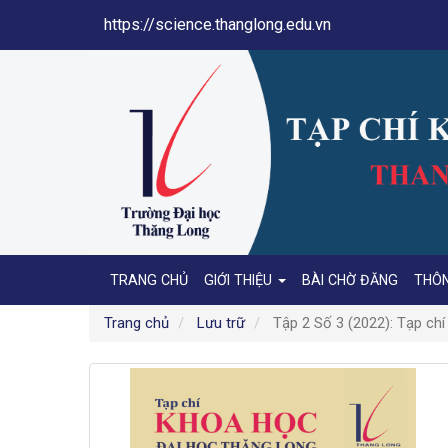
Điều
https://science.thanglong.edu.vn
hướng
chính
Nội
dung
chính
Thanh
bên
TRANG CHỦ
GIỚI THIỆU
BÀI CHỜ ĐĂNG
THÔ
Trang chủ
Lưu trữ
Tập 2 Số 3 (2022): Tạp ch