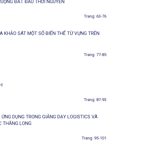
 RUỘNG ĐẤT ĐẦU THỜI NGUYỄN
Trang: 63-76
UA KHẢO SÁT MỘT SỐ BIẾN THỂ TỪ VỰNG TRÊN
Trang: 77-85
H
Trang: 87-93
 ỨNG DỤNG TRONG GIẢNG DẠY LOGISTICS VÀ
ỌC THĂNG LONG
Trang: 95-101