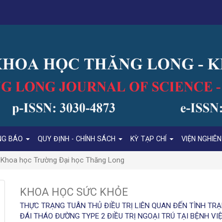
NG BÁO
QUY ĐỊNH - CHÍNH SÁCH
KỲ TẠP CHÍ
VIỆN NGHIÊ
í Khoa học Trường Đại học Thăng Long
KHOA HỌC SỨC KHỎE
THỰC TRẠNG TUÂN THỦ ĐIỀU TRỊ LIÊN QUAN ĐẾN TÌNH TR
ĐÁI THÁO ĐƯỜNG TYPE 2 ĐIỀU TRỊ NGOẠI TRÚ TẠI BỆNH VI