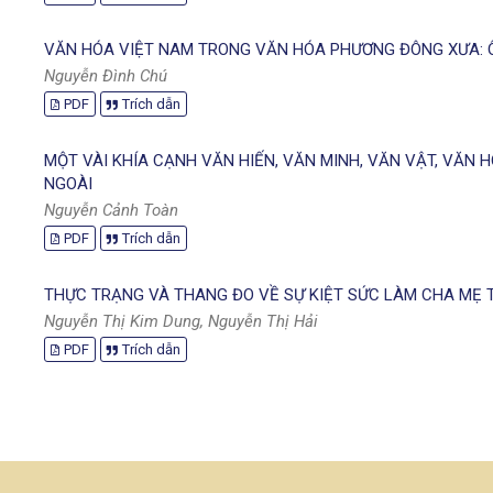
VĂN HÓA VIỆT NAM TRONG VĂN HÓA PHƯƠNG ĐÔNG XƯA: Ô
Nguyễn Đình Chú
PDF
Trích dẫn
MỘT VÀI KHÍA CẠNH VĂN HIẾN, VĂN MINH, VĂN VẬT, VĂN H
NGOÀI
Nguyễn Cảnh Toàn
PDF
Trích dẫn
THỰC TRẠNG VÀ THANG ĐO VỀ SỰ KIỆT SỨC LÀM CHA MẸ T
Nguyễn Thị Kim Dung, Nguyễn Thị Hải
PDF
Trích dẫn