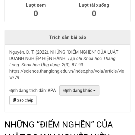
Lượt xem
Lượt tải xuống
0
0
Trích dẫn bài báo
Nguyễn, Đ. T. (2022). NHỮNG “ĐIỂM NGHẼN” CỦA LUẬT
DOANH NGHIỆP HIỆN HÀNH.
Tạp chí Khoa học Thăng
Long: Khoa học Ứng dụng
,
2
(3), 87-93.
https://science.thanglong.edu.vn/index.php/vola/article/vie
w/79
Định dạng trích dẫn:
APA
Định dạng khác
Sao chép
NHỮNG “ĐIỂM NGHẼN” CỦA