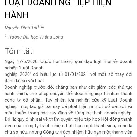
LUẬT DOANH NGHIỆP HIỆN
HÀNH
1,
Nguyễn Đình Tài
1
Trường Đại học Thăng Long
Tóm tắt
Nội
Ngày 17/6/2020, Quốc hội thông qua đạo luật mới về doanh
dung
nghiệp “Luật Doanh
nghiệp 2020” có hiệu lực từ 01/01/2021 với một số thay đổi
chính
đáng kể so với Luật
Doanh nghiệp trước đó, chẳng hạn như cắt giảm các thủ tục
của
hành chính, cho phép chuyển đổi doanh nghiệp tư nhân thành
công ty cổ phần… Tuy nhiên, khi nghiên cứu kỹ Luật Doanh
bài
nghiệp mới, tác giả bài này đã phát hiện ra một số sai sót và
mâu thuẫn trong các quy định về từng loại hình doanh nghiệp.
viết
Đó là: quy định sai về thẩm quyền triệu tập họp Hội đồng thành
viên của công ty trách nhiệm hữu hạn một thành viên; cùng là
chủ sở hữu, nhưng Công ty trách nhiệm hữu hạn một thành viên