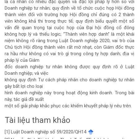
là cá nhân có nhiều đặc quyền và đặc lợi pháp lý hơn so với
Doanh nghiệp tư nhân; quy định về tổ chức cuộc họp Hội đồng
thành viên đối với trường hợp Hội đồng chỉ đúng có 2 thành
viên không khả thi trong thực tế; quy định biểu quyết một số
vấn đề quan trọng tại cuộc họp của Đại hội đồng cổ đông
không hợp lý và thiếu logic; “Thành viên hợp danh” là một khái
niệm không rõ ràng trong Luật Doanh nghiệp 2020; vai trò của
Chủ tịch Hội đồng thành viên rất mờ nhạt, còn Giám đốc thực
ra hầu như không có vai trò gì trong công ty hợp danh; địa vị
pháp lý của Giám
đốc doanh nghiệp tư nhân không được quy định rõ ở Luật
Doanh nghiệp; và việc
không quy định Tư cách pháp nhân cho doanh nghiệp tư nhân
gây bất lợi cho loại
hình doanh nghiệp này trong hoạt động kinh doanh. Trong bài
này, tác giả đề xuất
một số giải pháp khắc phục các khiếm khuyết pháp lý nêu trên.
Tài liệu tham khảo
Chi
[1] Luật Doanh nghiệp số 59/2020/QH14
tiết