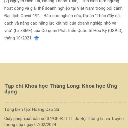
[2] Nguyễn Đình Tài, Hoàng Thanh Tuấn, “Tình hình tạm ngừng
bài
hoạt động và giải thể doanh nghiệp tại Việt Nam trong bối cảnh
Đại dịch Covid-19”, - Báo cáo nghiên cứu, Dự án “Thúc đẩy cải
viết
cách và nâng cao năng lực kết nối của doanh nghiệp nhỏ và
vừa” (LinkSME) của Cơ quan Phát triển Quốc tế Hoa Kỳ (USAID),
tháng 10/2021.
Tạp chí Khoa học Thăng Long: Khoa học Ứng
dụng
________________________________________________
Tổng biên tập: Hoàng Cao Sạ
Giấy phép xuất bản số 34/GP-BTTTT do Bộ Thông tin và Truyền
thông cấp ngày 07/02/2024