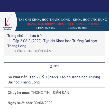
Điều
https://science.thanglong.edu.vn
hướng
chính
Nội
dung
chính
Thanh
Trang chủ
Lưu trữ
bên
Tập 2 Số 3 (2022): Tạp chí Khoa học Trường Đại học
Thăng Long
THÔNG TIN - DIỄN ĐÀN
Thanh
PDF
bên
Số xuất bản:
Tập 2 Số 3 (2022): Tạp chí Khoa học Trường
Đại học Thăng Long
bài
Chuyên mục:
THÔNG TIN - DIỄN ĐÀN
viết
Ngày xuất bản:
30/03/2022