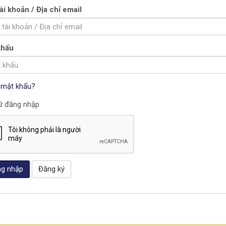
ài khoản / Địa chỉ email
khẩu
 mật khẩu?
ữ đăng nhập
g nhập
Đăng ký