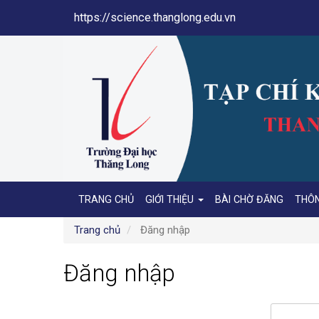
Điều
https://science.thanglong.edu.vn
hướng
chính
Nội
dung
chính
Thanh
bên
TRANG CHỦ
GIỚI THIỆU
BÀI CHỜ ĐĂNG
THÔ
Trang chủ
Đăng nhập
Đăng nhập