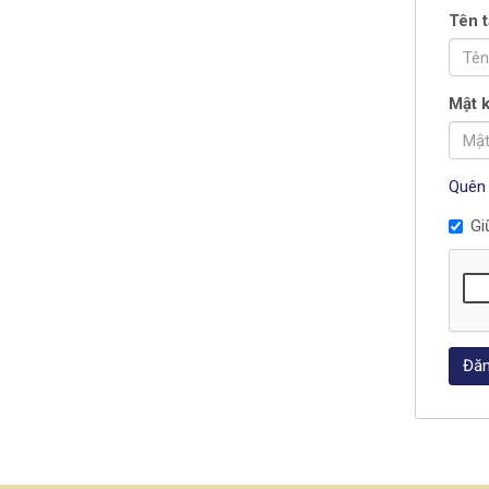
Tên t
Mật 
Quên
Gi
Đăn