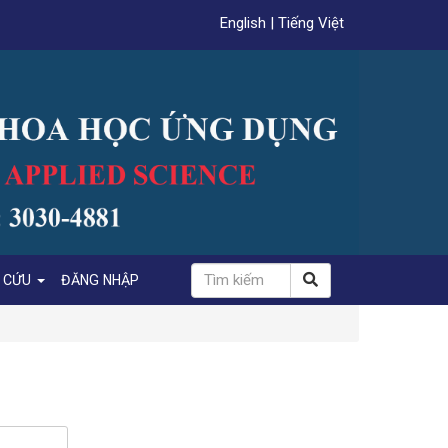
English
|
Tiếng Việt
N CỨU
ĐĂNG NHẬP